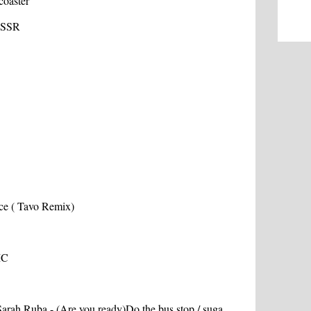
coaster
 USSR
nce ( Tavo Remix)
MC
Sarah Ruba - (Are you ready)Do the bus stop / suga