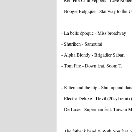
- Red Hot Chili Peppers - Love Roller
- Boogie Belgique - Stairway to the
- La belle époque - Miss broadway
- Shuriken - Samourai
- Alpha Blondy - Brigadier Sabari
- Tom Fire - Down feat. Soom T.
- Kitten and the hip - Shut up and da
- Electro Deluxe - Devil (20syl remix)
- De Luxe - Superman feat. Taiwan 
- The fatback band & With You feat. 