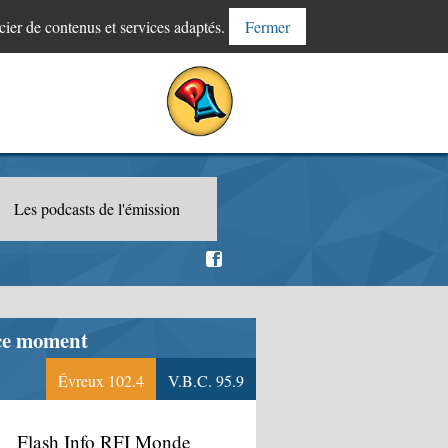
cier de contenus et services adaptés.
Fermer
Les podcasts de l'émission
ce moment
Évreux 102.4
V.B.C. 95.9
Flash Info RFI Monde