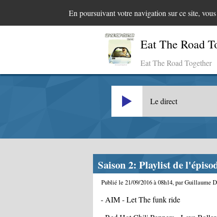
En poursuivant votre navigation sur ce site, vou
Eat The Road T
Eat The Road Together
Le direct
Saison 2: Playlist de l'épis
Publié le 21/09/2016 à 08h14, par Guillaume D
- AIM - Let The funk ride