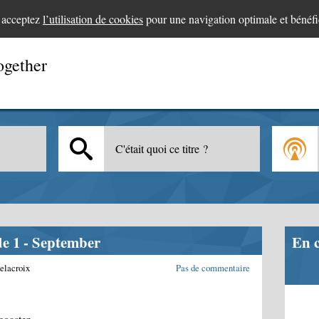
s acceptez
l’utilisation de cookies
pour une navigation optimale et bénéfi
ogether
C'était quoi ce titre ?
ode 1 - September
En 
elacroix
Pas de commentaire